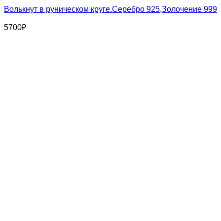
Волькнут в руническом круге.Серебро 925,Золочение 999
5700
₽