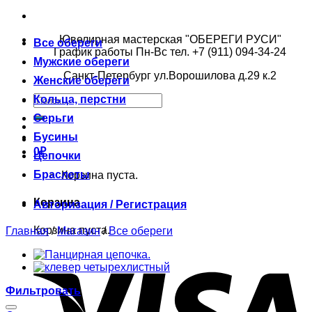
Ювелирная мастерская "ОБЕРЕГИ РУСИ"
Все обереги
График работы Пн-Вс тел. +7 (911) 094-34-24
Мужские обереги
Санкт-Петербург ул.Ворошилова д.29 к.2
Женские обереги
Кольца, перстни
Серьги
Бусины
0
₽
Цепочки
Браслеты
Корзина пуста.
Корзина
Авторизация / Регистрация
Корзина пуста.
Главная
/
Магазин
/
Все обереги
Фильтровать