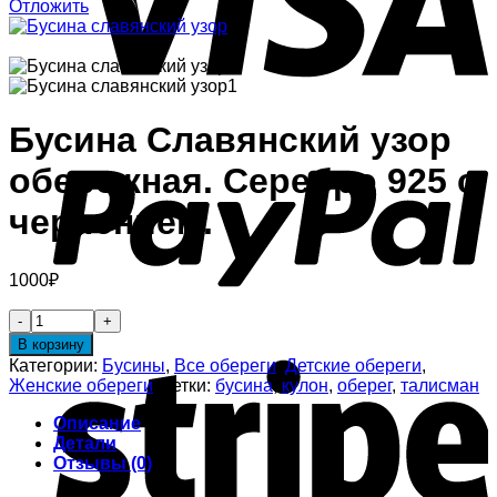
Отложить
Бусина Славянский узор
обережная. Серебро 925 с
чернением.
1000
₽
В корзину
Категории:
Бусины
,
Все обереги
,
Детские обереги
,
Женские обереги
Метки:
бусина
,
кулон
,
оберег
,
талисман
Описание
Детали
Отзывы (0)