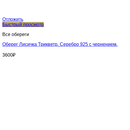
Отложить
Быстрый просмотр
Все обереги
Оберег Лисичка Трикветр. Серебро 925 с чернением.
3600
₽