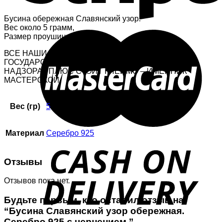
Бусина обережная Славянский узор.
Вес около 5 грамм,
Размер проушины 5 мм.
ВСЕ НАШИ ИЗДЕЛИЯ АПРОБИРОВАНЫ В С-З
ГОСУДАРСТВЕННОЙ ИНСПЕКЦИИ ПРОБИРНОГО
НАДЗОРА , ПЛЮС СТОИТ КЛЕЙМО – ИМЕННИК
МАСТЕРСКОЙ.
Вес (гр)
5
Материал
Серебро 925
Отзывы
Отзывов пока нет.
Будьте первым, кто оставил отзыв на
“Бусина Славянский узор обережная.
Серебро 925 с чернением.”