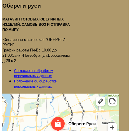
Обереги руси
МАГАЗИН ГОТОВЫХ ЮВЕЛИРНЫХ
ИЗДЕЛИЙ, САМОВЫВОЗ И ОТПРАВКА
ПО МИРУ
Ювелирная мастерская "ОБЕРЕГИ
РУСИ"
График работы Пн-Вс 10.00 до
21.00Санкт-Петербург ул.Ворошилова
д.29 к.2
Согласие на обработку
персональных данных
Положение об обработке
персональных данных