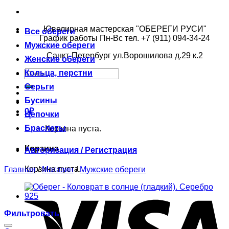
Ювелирная мастерская "ОБЕРЕГИ РУСИ"
Все обереги
График работы Пн-Вс тел. +7 (911) 094-34-24
Мужские обереги
Санкт-Петербург ул.Ворошилова д.29 к.2
Женские обереги
Кольца, перстни
Серьги
Бусины
0
₽
Цепочки
Браслеты
Корзина пуста.
Корзина
Авторизация / Регистрация
Корзина пуста.
Главная
/
Магазин
/
Мужские обереги
Фильтровать