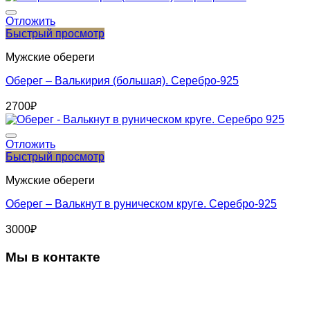
Отложить
Быстрый просмотр
Мужские обереги
Оберег – Валькирия (большая). Серебро-925
2700
₽
Отложить
Быстрый просмотр
Мужские обереги
Оберег – Валькнут в руническом круге. Серебро-925
3000
₽
Мы в контакте