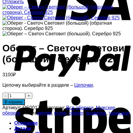
Отложить
Оберег – Светоч Световит
(большой). Серебро-925
3100
₽
Цепочку выбирайте в разделе –
Цепочки
.
В корзину
Артикул:
OS0017
Категории:
Все обереги
,
Мужские
обереги
Метки:
амулет
,
кулон
,
оберег
,
подвеска
,
талисман
Описание
Детали