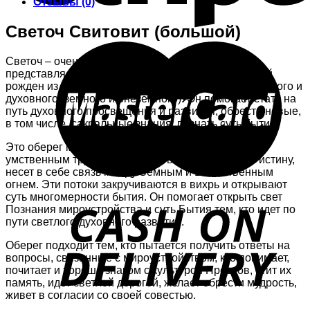
Отзывы (0)
Светоч Свитовит (большой)
Светоч – очень сильный огненный оберег. Он
представляет собой Вихрь Преображения, который
рожден из двух энергетических потоков: материального и
духовного (земного и внеземного). Он помогает стать на
путь духовного просвещения и развития, обрести новые,
в том числе, сакральные знания, познать суть бытия.
Это оберег мудрецов, он подходит тем, кто занят
умственным трудом. Он олицетворяет свободу и истину,
несет в себе связь между Земным и Божественным
огнем. Эти потоки закручиваются в вихрь и открывают
суть многомерности бытия. Он помогает открыть свет
Познания мироустройства и суть Бытия тем, кто идет по
пути светлого духовного развития.
Оберег подходит тем, кто пытается получить ответы на
вопросы, связанные с мироустройством, кто понимает,
почитает и хорошо знаком с культурой Предков, чтит их
память, идет светлой дорогой, желает обрести мудрость,
живет в согласии со своей совестью.