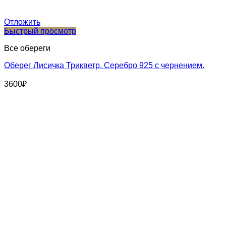
Отложить
Быстрый просмотр
Все обереги
Оберег Лисичка Трикветр. Серебро 925 с чернением.
3600
₽