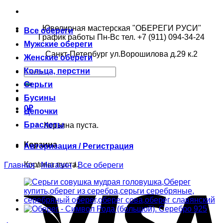
Ювелирная мастерская "ОБЕРЕГИ РУСИ"
Все обереги
График работы Пн-Вс тел. +7 (911) 094-34-24
Мужские обереги
Санкт-Петербург ул.Ворошилова д.29 к.2
Женские обереги
Кольца, перстни
Серьги
Бусины
0
₽
Цепочки
Браслеты
Корзина пуста.
Корзина
Авторизация / Регистрация
Корзина пуста.
Главная
/
Магазин
/
Все обереги