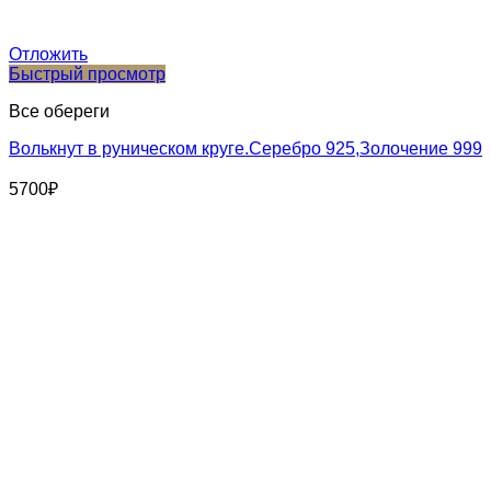
Отложить
Быстрый просмотр
Все обереги
Волькнут в руническом круге.Серебро 925,Золочение 999
5700
₽