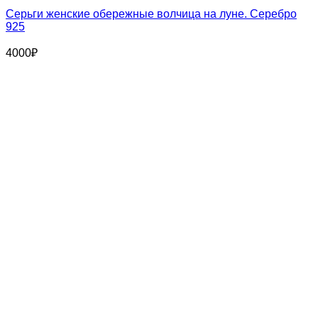
Серьги женские обережные волчица на луне. Серебро
925
4000
₽