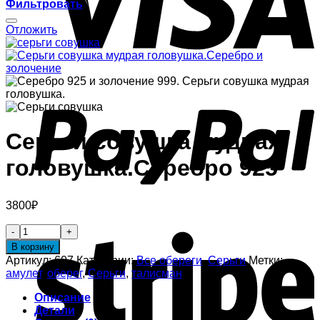
Фильтровать
Отложить
Серьги совушка мудрая
головушка.Серебро 925
3800
₽
В корзину
Артикул:
607
Категории:
Все обереги
,
Серьги
Метки:
амулет
,
оберег
,
Серьги
,
талисман
Описание
Детали