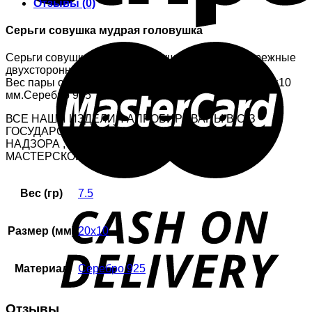
Отзывы (0)
Серьги совушка мудрая головушка
Серьги совушка мудрая головушка женские обережные
двухсторонние..
Вес пары около 7,5 гр., размер фигурки совушки 20×10
мм.Серебро 925
ВСЕ НАШИ ИЗДЕЛИЯ АПРОБИРОВАНЫ В С-З
ГОСУДАРСТВЕННОЙ ИНСПЕКЦИИ ПРОБИРНОГО
НАДЗОРА , ПЛЮС СТОИТ КЛЕЙМО – ИМЕННИК
МАСТЕРСКОЙ.
Вес (гр)
7.5
Размер (мм)
20х10
Материал
Серебро 925
Отзывы