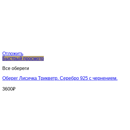
Отложить
Быстрый просмотр
Все обереги
Оберег Лисичка Трикветр. Серебро 925 с чернением.
3600
₽