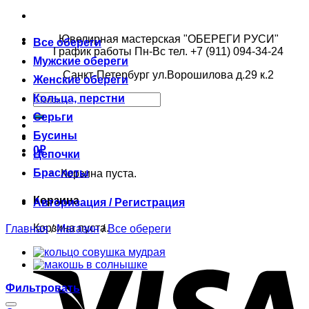
Ювелирная мастерская "ОБЕРЕГИ РУСИ"
Все обереги
График работы Пн-Вс тел. +7 (911) 094-34-24
Мужские обереги
Санкт-Петербург ул.Ворошилова д.29 к.2
Женские обереги
Кольца, перстни
Серьги
Бусины
0
₽
Цепочки
Браслеты
Корзина пуста.
Корзина
Авторизация / Регистрация
Корзина пуста.
Главная
/
Магазин
/
Все обереги
Фильтровать