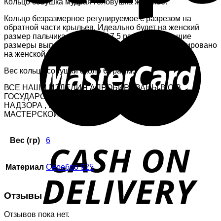
Кольцо совушка мудрая головушка женское.
Кольцо безразмерное регулируемое с разрезом на
обратной части крыльев. Идеально будет на женский
размер пальчика от 15.5 до 17,5 размера. Большие
размеры выполним под заказ. Кольцо сфотографировано
на женской ручке.
Вес кольца совушки около 6 грамм.
ВСЕ НАШИ ИЗДЕЛИЯ АПРОБИРОВАНЫ В С-З
ГОСУДАРСТВЕННОЙ ИНСПЕКЦИИ ПРОБИРНОГО
НАДЗОРА , ПЛЮС СТОИТ КЛЕЙМО – ИМЕННИК
МАСТЕРСКОЙ.
Вес (гр)
6
Материал
Серебро 925
Отзывы
Отзывов пока нет.