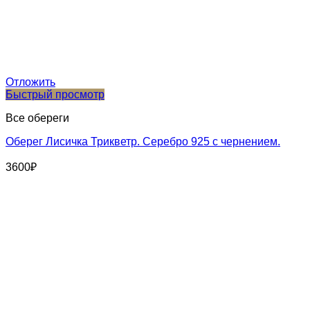
Отложить
Быстрый просмотр
Все обереги
Оберег Лисичка Трикветр. Серебро 925 с чернением.
3600
₽