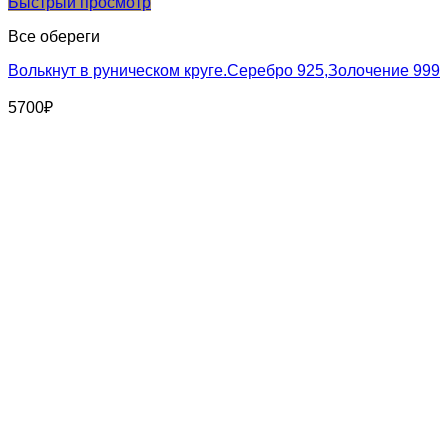
Быстрый просмотр
Все обереги
Волькнут в руническом круге.Серебро 925,Золочение 999
5700
₽