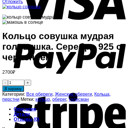
Отложить
Кольцо совушка мудрая
головушка. Серебро 925 с
чернением
2700
₽
В корзину
Категории:
Все обереги
,
Женские обереги
,
Кольца,
перстни
Метки:
кольцо
,
оберег
,
талисман
Описание
Детали
Отзывы (0)