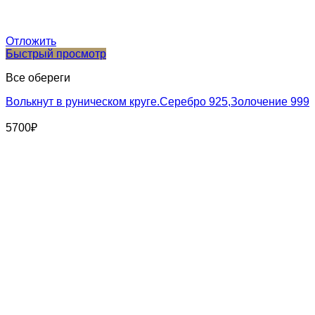
Отложить
Быстрый просмотр
Все обереги
Волькнут в руническом круге.Серебро 925,Золочение 999
5700
₽