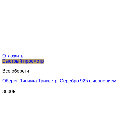
Отложить
Быстрый просмотр
Все обереги
Оберег Лисичка Трикветр. Серебро 925 с чернением.
3600
₽