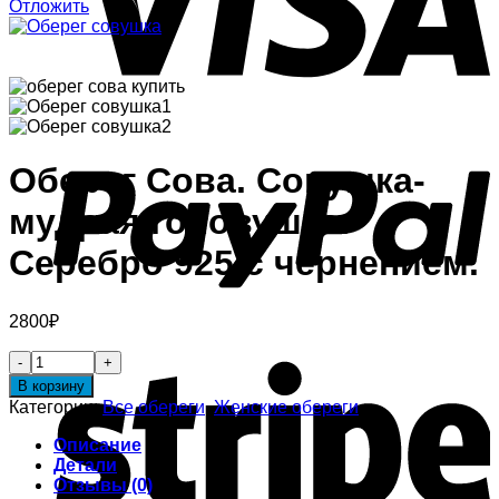
Отложить
Оберег Сова. Совушка-
мудрая головушка.
Серебро 925 с чернением.
2800
₽
В корзину
Категории:
Все обереги
,
Женские обереги
Описание
Детали
Отзывы (0)