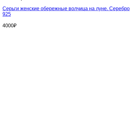
Серьги женские обережные волчица на луне. Серебро
925
4000
₽