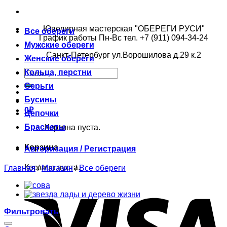
Ювелирная мастерская "ОБЕРЕГИ РУСИ"
Все обереги
График работы Пн-Вс тел. +7 (911) 094-34-24
Мужские обереги
Санкт-Петербург ул.Ворошилова д.29 к.2
Женские обереги
Кольца, перстни
Серьги
Бусины
0
₽
Цепочки
Браслеты
Корзина пуста.
Корзина
Авторизация / Регистрация
Корзина пуста.
Главная
/
Магазин
/
Все обереги
Фильтровать