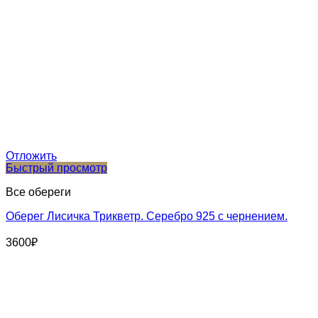
Отложить
Быстрый просмотр
Все обереги
Оберег Лисичка Трикветр. Серебро 925 с чернением.
3600
₽