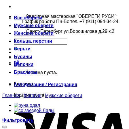
Ювелирная мастерская "ОБЕРЕГИ РУСИ"
Все обереги
График работы Пн-Вс тел. +7 (911) 094-34-24
Мужские обереги
Санкт-Петербург ул.Ворошилова д.29 к.2
Женские обереги
Кольца, перстни
Серьги
Бусины
0
₽
Цепочки
Браслеты
Корзина пуста.
Корзина
Авторизация / Регистрация
Корзина пуста.
Главная
/
Магазин
/
Мужские обереги
Фильтровать