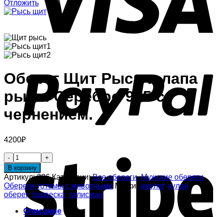
Отложить
Оберег Щит Рысь и лапа
рыси. Серебро 925 с
чернением.
4200
₽
В корзину
Артикул:
236
Категории:
Все обереги
,
Мужские обереги
,
Обереги-тотемы с животными
Метки:
амулет
,
кулон
,
оберег
,
подвеска
,
талисман
Описание