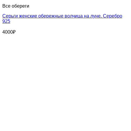
Все обереги
Серьги женские обережные волчица на луне. Серебро
925
4000
₽