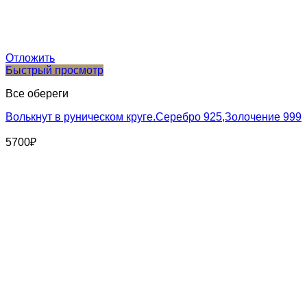
Отложить
Быстрый просмотр
Все обереги
Волькнут в руническом круге.Серебро 925,Золочение 999
5700
₽