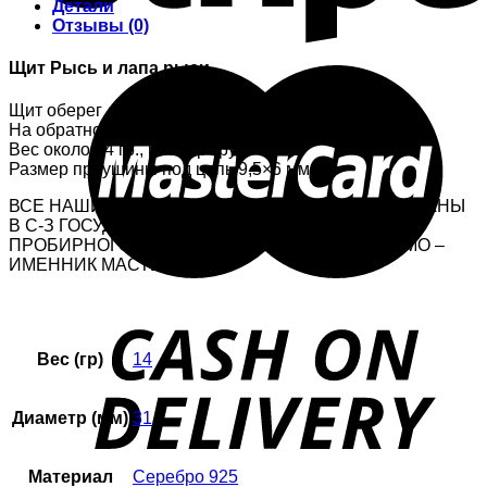
Детали
Отзывы (0)
Щит Рысь и лапа рыси.
Щит оберег двухсторонний Рысь, оскал зверя
На обратной стороне лапа рысь.
Вес около 14 гр., размер круга 31 мм
Размер проушины под цепь 9,5×6 мм.
ВСЕ НАШИ ИЗДЕЛИЯ ИЗ СЕРЕБРА АПРОБИРОВАНЫ
В С-З ГОСУДАРСТВЕННОЙ ИНСПЕКЦИИ
ПРОБИРНОГО НАДЗОРА , ПЛЮС СТОИТ КЛЕЙМО –
ИМЕННИК МАСТЕРСКОЙ
Вес (гр)
14
Диаметр (мм)
31
Материал
Серебро 925