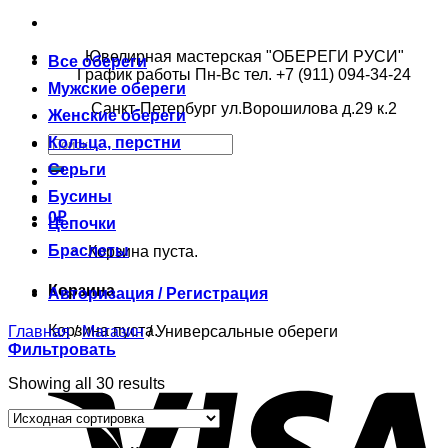
Ювелирная мастерская "ОБЕРЕГИ РУСИ"
Все обереги
График работы Пн-Вс тел. +7 (911) 094-34-24
Мужские обереги
Санкт-Петербург ул.Ворошилова д.29 к.2
Женские обереги
Кольца, перстни
Серьги
Бусины
0
₽
Цепочки
Браслеты
Корзина пуста.
Корзина
Авторизация / Регистрация
Корзина пуста.
Главная
/
Магазин
/
Универсальные обереги
Фильтровать
Showing all 30 results