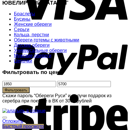
ЮВЕЛИРНЫЙ КАТАЛОГ
Браслеты
Бусины
Женские обереги
Серьги
Кольца, перстни
Обереги-тотемы с животными
Детские обереги
Универсальные обереги
Мужские обереги
Цепочки
Фильтровать по цене
Фильтровать
Скажи пароль “Обереги Руси” и получи подарок из
серебра при покупке в ВК от 3000 рублей
Отложить
Быстрый просмотр