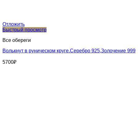
Отложить
Быстрый просмотр
Все обереги
Волькнут в руническом круге.Серебро 925,Золочение 999
5700
₽