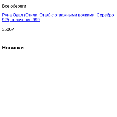
Все обереги
Руна Одал (Отила, Отал) с отважными волками. Серебро
925, золочение 999
3500
₽
Новинки