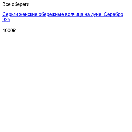
Все обереги
Серьги женские обережные волчица на луне. Серебро
925
4000
₽